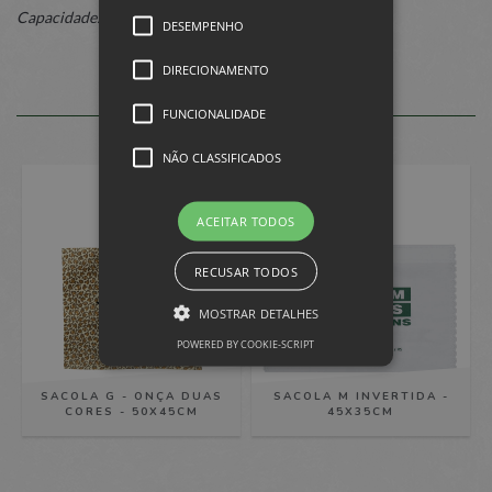
Capacidade: Suporta aproximadamente 8kg
DESEMPENHO
DIRECIONAMENTO
PRODUTOS SIMILARES
FUNCIONALIDADE
NÃO CLASSIFICADOS
ACEITAR TODOS
RECUSAR TODOS
MOSTRAR DETALHES
POWERED BY COOKIE-SCRIPT
Estritamente necessários
SACOLA G - ONÇA DUAS
SACOLA M INVERTIDA -
CORES - 50X45CM
45X35CM
Desempenho
Direcionamento
Funcionalidade
Não classificados