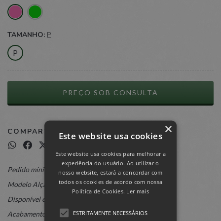
TAMANHO:
P
P
×
COMPARTILHAR:
Este website usa cookies
Este website usa cookies para melhorar a
experiência do usuário. Ao utilizar o
Pedido mínimo: 500 unidades
nosso website, estará a concordar com
todos os cookies de acordo com nossa
Modelo Alça Boca de Palhaço
Política de Cookies.
Ler mais
Disponível em todas as cores
ESTRITAMENTE NECESSÁRIOS
Acabamento em solda eletrônica