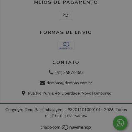
MEIOS DE PAGAMENTO
co
me
in
co
vis
Us
me
ar
FORMAS DE ENVIO
em
sof
olfsk
dembas.com.br
2 anos
Co
pel
Ola
Ma
CONTATO
his
me
(51) 3587-2363
pá
_ok
dembas.com.br
Sessão
Co
dembas@dembas.com.br
pel
Ola
Rua Rio Purus, 46, Liberdade, Novo Hamburgo
qu
fu
par
en
Copyright Dem-Bas Embalagens - 93201101000101 - 2026. Todos
co
me
os direitos reservados.
in
co
vis
Co