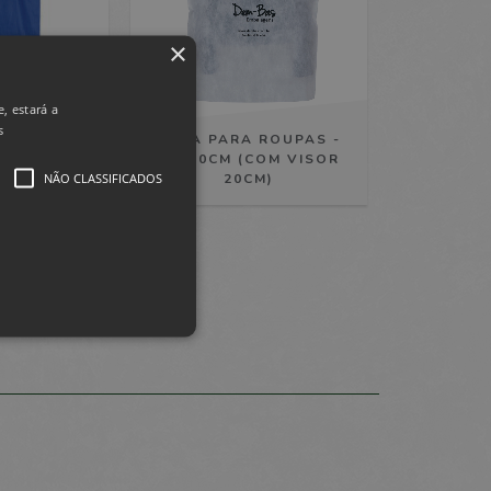
×
, estará a
s
VESTIDOS -
CAPA PARA ROUPAS -
60CM
68X90CM (COM VISOR
NÃO CLASSIFICADOS
20CM)
lassificados
 da conta. O site não pode