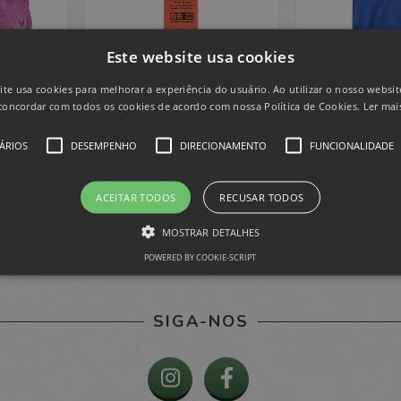
Este website usa cookies
ite usa cookies para melhorar a experiência do usuário. Ao utilizar o nosso website
concordar com todos os cookies de acordo com nossa Política de Cookies.
Ler mai
STA -
LIXEIRA PARA CARRO
CAPA PARA 
M
68X1,
ÁRIOS
DESEMPENHO
DIRECIONAMENTO
FUNCIONALIDADE
ACEITAR TODOS
RECUSAR TODOS
MOSTRAR DETALHES
POWERED BY COOKIE-SCRIPT
te necessários
Desempenho
Direcionamento
Funcionalidade
Não c
SIGA-NOS
ssários permitem a funcionalidade central do website, como login de usuário e gestão
em os cookies estritamente necessários.
ínio
Validade
Descrição