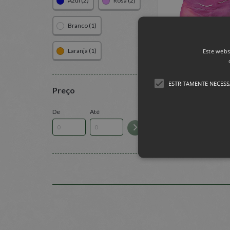
Azul (2)
Rosa (2)
Branco (1)
Laranja (1)
Este webs
SACO PARA FE
70X100C
ESTRITAMENTE NECESS
Preço
De
Até
Estritamen
Os cookies estritamente nece
ser utilizado corretamente s
Nome
Dom