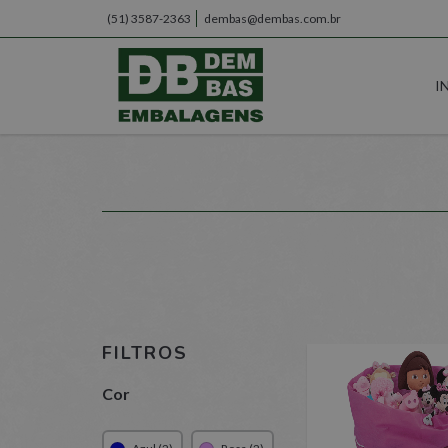
(51) 3587-2363
dembas@dembas.com.br
I
FILTROS
Cor