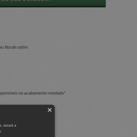
 fita de cetim.
sponíveis no acabamento rendado*
×
isponibilidade e modelos*
, estará a
s