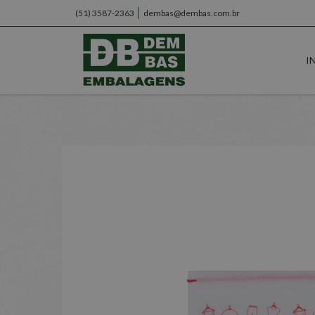
(51) 3587-2363
dembas@dembas.com.br
I