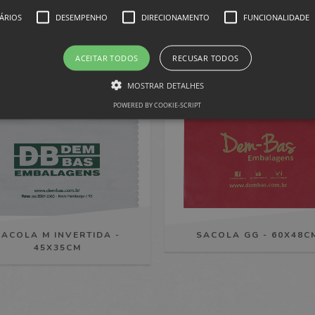
PRODUTOS SIMILARES
ÁRIOS
DESEMPENHO
DIRECIONAMENTO
FUNCIONALIDADE
ACEITAR TODOS
RECUSAR TODOS
MOSTRAR DETALHES
POWERED BY COOKIE-SCRIPT
te necessários
Desempenho
Direcionamento
Funcionalidade
Não c
ssários permitem a funcionalidade central do website, como login de usuário e gestão
em os cookies estritamente necessários.
ínio
Validade
Descrição
bas.com.br
1 mês
Usado para identificar o usuário no site.
SACOLA M INVERTIDA -
SACOLA GG - 60X48C
bas.com.br
Sessão
Cookie definido pelo software Olark Live Chat. Um ide
45X35CM
para rastrear uma única sessão de bate-papo
bas.com.br
Sessão
Cookie definido pelo software Olark Live Chat, que fo
sites se envolverem na comunicação de mensagens ins
visitantes. Usado para melhorar o armazenamento em 
bas.com.br
2 anos
Cookie definido pelo software Olark Live Chat. Manté