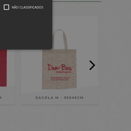
NÃO CLASSIFICADOS
lassificados
 da conta. O site não pode
M
SACOLA M - 35X45CM
ntificador de sessão usado
SACOLA
rnece funcionalidade para
tantâneas com os
cache do software.
m o histórico de mensagens