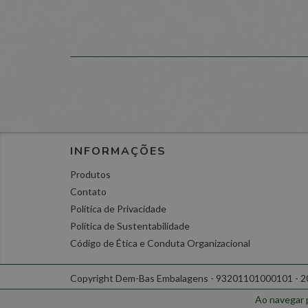
_ok
dem
JSESSIONID
.nr-
wcsid
www
_oklv
www
INFORMAÇÕES
olfsk
www
Produtos
Contato
_ok
www
Política de Privacidade
Política de Sustentabilidade
Código de Ética e Conduta Organizacional
Nome
Nome
Nome
Domínio
Domínio
newsletter-popup
Nome
Domínio
Copyright Dem-Bas Embalagens - 93201101000101 - 202
_ga
hblid
.dembas.com.br
dembas.com.br
_okdetect
_fbp
.dembas.com.br
Ao navegar 
_okbk
dembas.com.br