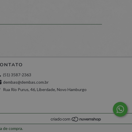
rnece funcionalidade para
tantâneas com os
 fins de segurança.
sites escritos em JSP.
o anônimo pelo servidor.
ntificador de sessão usado
rnece funcionalidade para
tantâneas com os
cache do software.
ONTATO
m o histórico de mensagens
(51) 3587-2363
dembas@dembas.com.br
rnece funcionalidade para
tantâneas com os
Rua Rio Purus, 46, Liberdade, Novo Hamburgo
 fins de segurança.
de
Descrição
s
 que é uma atualização
e único entre as visitas
o
ogle. Este cookie é usado
de, como lances em tempo
ia de compra.
atoriamente como um
lidade para sites se