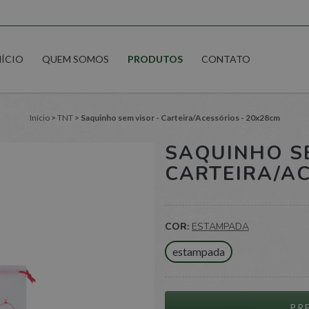
NÍCIO
QUEM SOMOS
PRODUTOS
CONTATO
Início
>
TNT
>
Saquinho sem visor - Carteira/Acessórios - 20x28cm
SAQUINHO SE
CARTEIRA/AC
COR:
ESTAMPADA
estampada