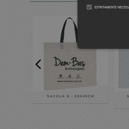
ESTRITAMENTE NECESS
Estritamen
Os cookies estritamente nece
ser utilizado corretamente s
Nome
Dom
store_login_session
.dem
30CM (COM
SACOLA G - 50X45CM
wcsid
dem
_oklv
dem
olfsk
dem