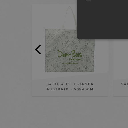
Estritamen
Os cookies estritamente nece
ser utilizado corretamente s
Nome
Dom
store_login_session
.dem
 KIDS 2 -
SACOLA G - ESTAMPA
SA
wcsid
dem
ABSTRATO - 50X45CM
_oklv
dem
olfsk
dem