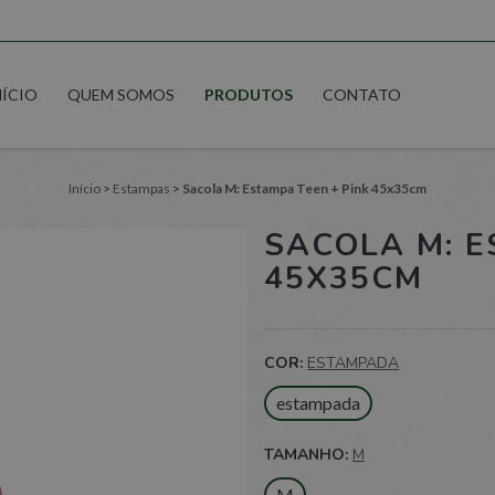
NÍCIO
QUEM SOMOS
PRODUTOS
CONTATO
Início
>
Estampas
>
Sacola M: Estampa Teen + Pink 45x35cm
SACOLA M: E
45X35CM
COR:
ESTAMPADA
estampada
TAMANHO:
M
M