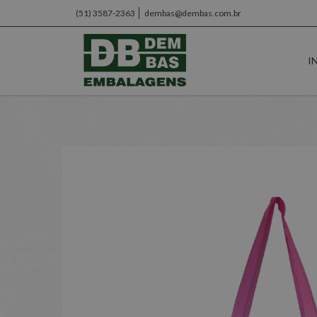
(51) 3587-2363
dembas@dembas.com.br
I